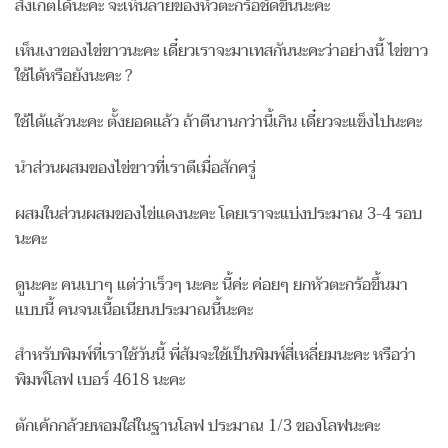
สังเกตได้นะคะ จะเห็นลายของหัวตะกร้อชัดขึ้นนะคะ
เห็นเงาของไข่ขาวนะคะ เดี๋ยวเราจะมาเทสกันนะคะว่าอย่างนี้ ไข่ขาว
ใช้ได้หรือยังนะคะ ?
ใช้ได้แล้วนะคะ ตั้งยอดแล้ว ถ้าตีนานกว่านี้เกิน เดี๋ยวจะแข็งไปนะคะ
นำส่วนผสมของไข่ขาวที่เราตีเมื่อสักครู่
ผสมในส่วนผสมของไข่แดงนะคะ โดยเราจะแบ่งประมาณ 3-4 รอบ
นะคะ
ดูนะคะ คนเบาๆ แต่ว่าเร็วๆ นะคะ นี้ค่ะ ค่อยๆ ยกหัวตะกร้อขึ้นมา
แบบนี้ คนจนเนื้อเนียนประมาณนี้นะคะ
สำหรับพิมพ์ที่เราใช้วันนี้ พี่ส้มจะใช้เป็นพิมพ์สี่เหลี่ยมนะคะ หรือว่า
พิมพ์โลฟ เบอร์ 4618 นะคะ
ตักเค้กกล้วยหอมใส่ในฐานโลฟ ประมาณ 1/3 ของโลฟนะคะ