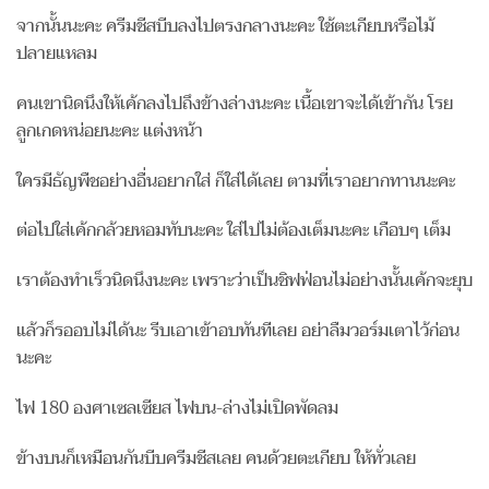
จากนั้นนะคะ ครีมชีสบีบลงไปตรงกลางนะคะ ใช้ตะเกียบหรือไม้
ปลายแหลม
คนเขานิดนึงให้เค้กลงไปถึงข้างล่างนะคะ เนื้อเขาจะได้เข้ากัน โรย
ลูกเกดหน่อยนะคะ แต่งหน้า
ใครมีธัญพืชอย่างอื่นอยากใส่ ก็ใส่ได้เลย ตามที่เราอยากทานนะคะ
ต่อไปใส่เค้กกล้วยหอมทับนะคะ ใส่ไปไม่ต้องเต็มนะคะ เกือบๆ เต็ม
เราต้องทำเร็วนิดนึงนะคะ เพราะว่าเป็นชิฟฟ่อนไม่อย่างนั้นเค้กจะยุบ
แล้วก็รออบไม่ได้นะ รีบเอาเข้าอบทันทีเลย อย่าลืมวอร์มเตาไว้ก่อน
นะคะ
ไฟ 180 องศาเซลเซียส ไฟบน-ล่างไม่เปิดพัดลม
ข้างบนก็เหมือนกันบีบครีมชีสเลย คนด้วยตะเกียบ ให้ทั่วเลย