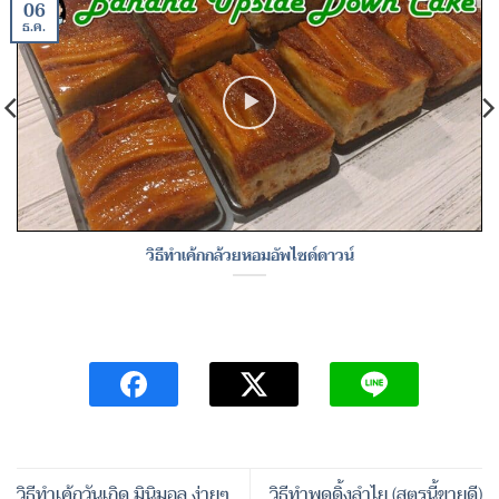
06
ธ.ค.
วิธีทำเค้กกล้วยหอมอัพไซด์ดาวน์
วิธีทำเค้กวันเกิด มินิมอล ง่ายๆ
วิธีทำพุดดิ้งลำไย (สูตรนี้ขายดี)