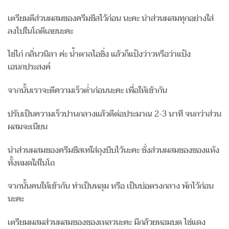
เตรียมตีส่วนผสมของครีมชีสไว้ก่อน นะคะ นำส่วนผสมทุกอย่างใส่
ลงไปในโถตีเลยนะคะ
ไข่ไก่ กลิ่นวนิลา ค่ะ น้ำตาลไอซิ่ง แล้วก็แป้งว่าวหรือว่าแป้ง
เอนกประสงค์
จากนั้นเราจะตีความเร็วต่ำก่อนนะคะ เพื่อให้เข้ากัน
ปรับเป็นความเร็วปานกลางแล้วตีต่อประมาณ 2-3 นาที จนกว่าส่วน
ผสมจะเนียน
นำส่วนผสมของครีมชีสเทใส่ถุงบีบไว้นะคะ ชั่งส่วนผสมของของแห้ง
ทั้งหมดใส่ในโถ
จากนั้นคนให้เข้ากัน ทำเป็นหลุม หรือ เป็นบ่อตรงกลาง พักไว้ก่อน
นะคะ
เตรียมผสมส่วนผสมของของเหลวนะคะ มีกล้วยหอมบด ไข่แดง