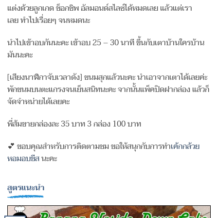
แต่งด้วยลูกเกด ช็อกชิพ อัลมอนด์สไลซ์ได้หมดเลย แล้วแต่เรา
เลย ทำไปเรื่อยๆ จนหมดนะ
นำไปเข้าอบกันนะคะ เข้าอบ 25 – 30 นาที ขึ้นกับเตาบ้านใครบ้าน
มันนะคะ
[เสียงนาฬิกาจับเวลาดัง] ขนมสุกแล้วนะคะ นำเอาจากเตาได้เลยค่ะ
พักขนมบนตะแกรงจนเย็นสนิทนะคะ จากนั้นแพ็คปิดฝากล่อง แล้วก็
จัดจำหน่ายได้เลยคะ
พี่ส้มขายกล่องละ 35 บาท 3 กล่อง 100 บาท
💕 ขอบคุณสำหรับการติดตามชม ขอให้สนุกกับการทำ
เค้กกล้วย
หอมอบชีส
นะคะ
สูตรแนะนำ