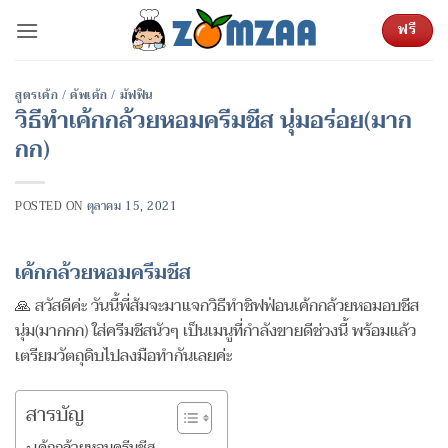
ข้าม
ฟรี
ไป
ยัง
เนื้อหา
สูตรเค้ก / คัพเค้ก / มัฟฟิน
วิธีทำเค้กกล้วยหอมครีมชีส นุ่มอร่อย(มาก
กก)
POSTED ON
ตุลาคม 15, 2021
เค้กกล้วยหอมครีมชีส
🙏 สวัสดีค่ะ วันนี้พี่ส้มจะมาแจกวิธีทำชิฟฟ่อนเค้กกล้วยหอมอบชีส
นุ่ม(มากกก) ใส่ครีมชีสนัวๆ เป็นเมนูที่กำลังขายดีช่วงนี้ พร้อมแล้ว
เตรียมวัตถุดิบไปลงมือทำกันเลยค่ะ
สารบัญ
เค้กกล้วยหอมครีมชีส