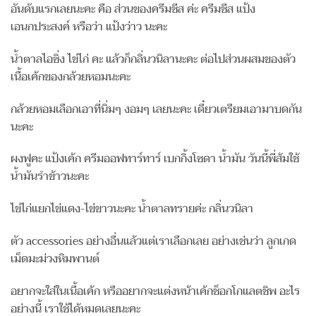
อันดับแรกเลยนะคะ คือ ส่วนของครีมชีส ค่ะ ครีมชีส แป้ง
เอนกประสงค์ หรือว่า แป้งว่าว นะคะ
น้ำตาลไอซิ่ง ไข่ไก่ คะ แล้วก็กลิ่นวนิลานะคะ ต่อไปส่วนผสมของตัว
เนื้อเค้กของกล้วยหอมนะคะ
กล้วยหอมเลือกเอาที่นิ่มๆ งอมๆ เลยนะคะ เดี๋ยวเตรียมเอามาบดกัน
นะคะ
ผงฟูคะ แป้งเค้ก ครีมออฟทาร์ทาร์ เบกกิ้งโซดา น้ำมัน วันนี้พี่ส้มใช้
น้ำมันรำข้าวนะคะ
ไข่ไก่แยกไข่แดง-ไข่ขาวนะคะ น้ำตาลทรายค่ะ กลิ่นวนิลา
ตัว accessories อย่างอื่นแล้วแต่เราเลือกเลย อย่างเช่นว่า ลูกเกด
เม็ดมะม่วงหิมพานต์
อยากจะใส่ในเนื้อเค้ก หรืออยากจะแต่งหน้าเค้กช็อกโกแลตชิพ อะไร
อย่างนี้ เราใช้ได้หมดเลยนะคะ