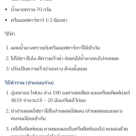
น้ำตาลทราย 70 กรัม
ครีมออฟทาร์ทาร์ 1/2 ช้อนชา
วิธีทำ
ผสมน้ำตาลทรายกับครีมออฟทาร์ทาร์ให้เข้ากัน
ใส่ไข่ขาวในโถ ตีความเร็วต่ำ ค่อยๆใส่น้ำตาลลงไปจนหมด
ปรับเป็นความเร็วปานกลาง ตีจนตั้งยอด
วิธีทำรวม (ประกอบร่าง)
อุ่นเตาอบ ไฟบน-ล่าง 180 องศาเซลเซียส และเตรียมพิมพ์เบอร์
4618 จำนวน18 – 20 อันเตรียมไว้ก่อน
นำส่วนผสมไข่ขาวใส่ในส่วนผสมไข่แดง (ส่วนผสมของเหลว)
คนจนเนียนเข้ากัน
เทใส่ในพิมพ์ขนม ตามชอบและบีบครีมชีสทับลงไป ตกแต่งด้วย