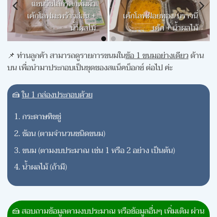
แซนวิชไส้กรอกห่มผ้า
วนี่
เค้กโลฟมะพร้าวอ่อน +
ลไม้
น้ำผลไม้
📌 ท่านลูกค้า สามารถดูรายการขนมใน
ข้อ 1 ขนมอย่างเดียว
ด้าน
บน เพื่อนำมาประกอบเป็นชุดของสแน็คบ็อกซ์ ต่อไป ค่ะ
🍰
ใน 1 กล่องประกอบด้วย
กระดาษทิชชู่
ช้อน (ตามจำนวนชนิดขนม)
ขนม (ตามงบประมาณ เช่น 1 หรือ 2 อย่าง เป็นต้น)
น้ำผลไม้ (ถ้ามี)
🍰 สอบถามข้อมูลตามงบประมาณ หรือข้อมูลอื่นๆ เพิ่มเติม ผ่าน