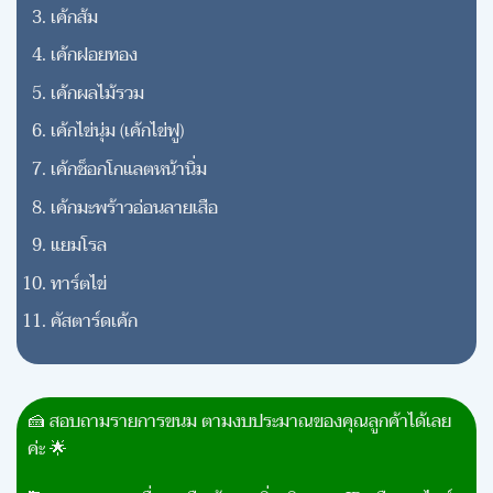
เค้กส้ม
เค้กฝอยทอง
เค้กผลไม้รวม
เค้กไข่นุ่ม (เค้กไข่ฟู)
เค้กช็อกโกแลตหน้านิ่ม
เค้กมะพร้าวอ่อนลายเสือ
แยมโรล
ทาร์ตไข่
คัสตาร์ดเค้ก
🍰 สอบถามรายการขนม ตามงบประมาณของคุณลูกค้าได้เลย
ค่ะ 🌟