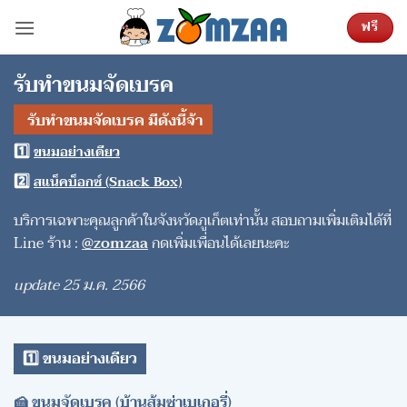
ข้าม
ฟรี
ไป
ยัง
เนื้อหา
รับทำขนมจัดเบรค
รับทำขนมจัดเบรค มีดังนี้จ้า
1️⃣
ขนมอย่างเดียว
2️⃣
สแน็คบ็อกซ์ (Snack Box)
บริการเฉพาะคุณลูกค้าในจังหวัดภูเก็ตเท่านั้น
สอบถามเพิ่มเติมได้ที่
Line ร้าน :
@zomzaa
กดเพิ่มเพื่อนได้เลยนะคะ
update 25 ม.ค. 2566
1️⃣ ขนมอย่างเดียว
🍰
ขนมจัดเบรค (บ้านส้มซ่าเบเกอรี่)