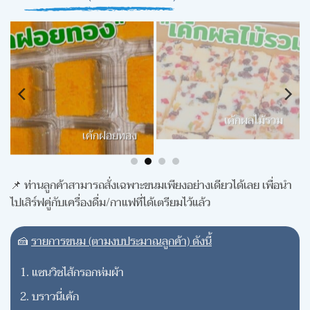
เค้กผลไม้รวม
เค้กฝอยทอง
📌 ท่านลูกค้าสามารถสั่งเฉพาะขนมเพียงอย่างเดียวได้เลย เพื่อนำ
ไปเสิร์ฟคู่กับเครื่องดื่ม/กาแฟที่ได้เตรียมไว้แล้ว
🍰
รายการขนม (ตามงบประมาณลูกค้า) ดังนี้
แซนวิชไส้กรอกห่มผ้า
บราวนี่เค้ก