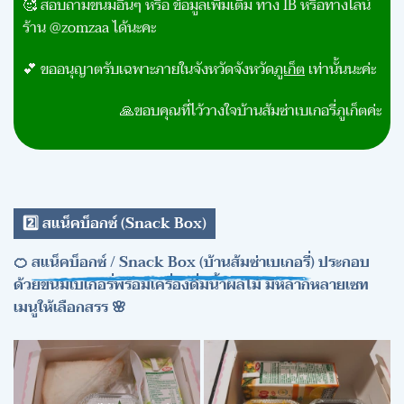
🥰 สอบถามขนมอื่นๆ หรือ ข้อมูลเพิ่มเติม ทาง IB หรือทางไลน์
ร้าน @zomzaa ได้นะคะ
💕 ขออนุญาตรับเฉพาะภายในจังหวัดจังหวัด
ภูเก็ต
เท่านั้นนะค่ะ
🙏
ขอบคุณที่ไว้วางใจบ้านส้มซ่าเบเกอรี่ภูเก็ตค่ะ
2️⃣ สแน็คบ็อกซ์ (Snack Box)
🍊
สแน็คบ็อกซ์ / Snack Box (บ้านส้มซ่าเบเกอรี่)
ประกอบ
ด้วยขนมเบเกอรี่พร้อมเครื่องดื่มน้ำผลไม้ มีหลากหลายเซท
เมนูให้เลือกสรร 🌸
แซนวิชไส้กรอกห่มผ้า
เค้กโลฟส้ม + น้ำผลไม้