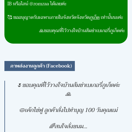
IB หรือไลน์ @zomzaa ได้เลยค่ะ
🥰 ขออนุญาตรับเฉพาะภายในจังหวัดจังหวัด
ภูเก็ต
เท่านั้นนะค่ะ
🙏
ขอบคุณที่ไว้วางใจบ้านส้มซ่าเบเกอรี่ภูเก็ตค่ะ
ภาพส่งงานลูกค้า (Facebook)
🌷ขอบคุณที่ไว้วางใจบ้านส้มซ่าเบเกอรี่ภูเก็ตค่ะ
🙏
🥧เค้กไข่ฟู ลูกค้าสั่งไปทำบุญ 100 วันคุณแม่
🌈สนใจสั่งขนม…