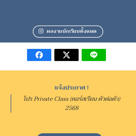
ผลงานนักเรียนทั้งหมด
แจ้งประกาศ !
โปร Private Class (คอร์สเรียน ตัวต่อตัว)
2568