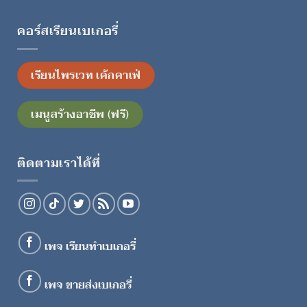
คอร์สเรียนเบเกอรี่
เรียนไพรเวท เค้กคาเฟ่
เมนูสร้างอาชีพ (ฟรี)
ติดตามเราได้ที่
เพจ เรียนทำเบเกอรี่
เพจ ขายส่งเบเกอรี่