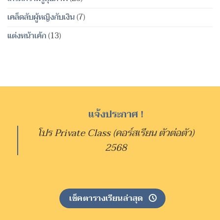
เคล็ดลับผู้หญิงกับเงิน
(7)
แต่งหน้าเค้ก
(13)
แจ้งประกาศ !
โปร Private Class (คอร์สเรียน ตัวต่อตัว)
2568
เช็คตารางเรียนล่าสุด