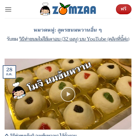
ข้าม
ฟรี
ไป
ยัง
เนื้อหา
หมวดหมู่:
สูตรขนมหวานอื่น ๆ
รับชม
วิธีทำขนมไม่ใช้เตาอบ (32 เมนู) บน YouTube (คลิกที่นี้ค่ะ)
28
ก.ค.
🍮 วิธีทำขนมโมจิ (นมข้นหวาน) ไส้ถั่วกวน