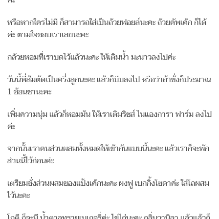
ค่ะ
หรือหากใครไม่มี ก็สามารถใส่เป็นถ้วยฟอยล์นะคะ ถ้วยคัพเค้ก ก็ได้
ค่ะ ตามใจชอบเราเลยนะคะ
กล้วยหอมที่เราบดไว้แล้วนะคะ ให้เติมน้ำ มะนาวลงไปค่ะ
วันนี้พี่ส้มตัดเป็นครึ่งลูกนะคะ แล้วก็บีบลงไป หรือว่าถ้าชั่งก็ประมาณ
1 ช้อนชานะคะ
เพิ่มความนุ่ม แล้วก็หอมมัน ให้เราเติมริชส์ ไนแองการา ฟาร์ม ลงไป
ค่ะ
จากนั้นเราคนส่วนผสมทั้งหมดให้เข้ากันแบบนี้นะคะ แล้วเราก็จะพัก
ส่วนนี้ไว้ก่อนค่ะ
เตรียมชั่งส่วนผสมของแป้งเค้กนะคะ ผงฟู เบกกิ้งโซดาค่ะ ใส่โถผสม
ไว้นะคะ
โถตี ก็จะมี น้ำตาลทรายเบเกอรี่ค่ะ ไข่ไก่นะคะ กลิ่นวานิลา แล้วแล้วก็