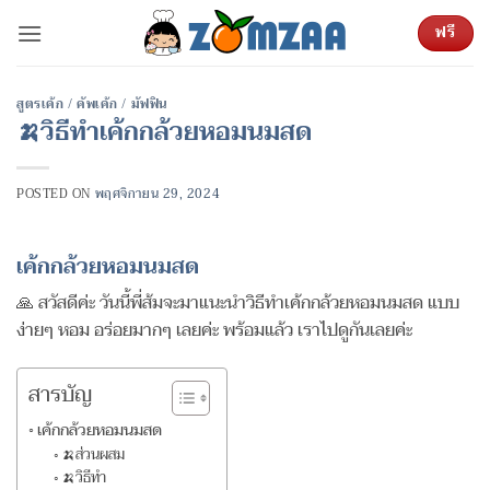
ข้าม
ฟรี
ไป
ยัง
เนื้อหา
สูตรเค้ก / คัพเค้ก / มัฟฟิน
🍌วิธีทำเค้กกล้วยหอมนมสด
POSTED ON
พฤศจิกายน 29, 2024
เค้กกล้วยหอมนมสด
🙏 สวัสดีค่ะ วันนี้พี่ส้มจะมาแนะนำวิธีทำเค้กกล้วยหอมนมสด แบบ
ง่ายๆ หอม อร่อยมากๆ เลยค่ะ พร้อมแล้ว เราไปดูกันเลยค่ะ
สารบัญ
เค้กกล้วยหอมนมสด
🍌ส่วนผสม
🍌วิธีทำ