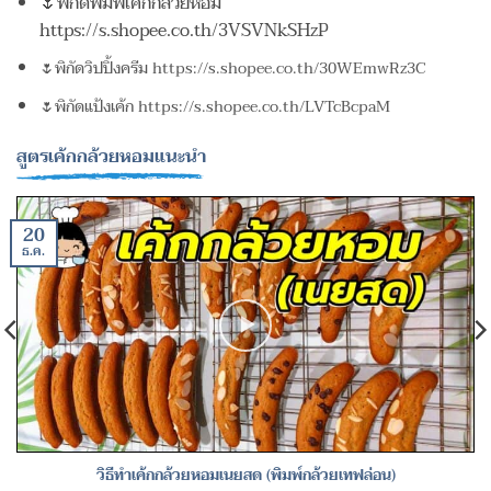
🌷พิกัดพิมพ์เค้กกล้วยหอม
https://s.shopee.co.th/3VSVNkSHzP
🌷พิกัดวิปปิ้งครีม https://s.shopee.co.th/30WEmwRz3C
🌷พิกัดแป้งเค้ก https://s.shopee.co.th/LVTcBcpaM
สูตรเค้กกล้วยหอมแนะนำ
20
ธ.ค.
วิธีทำเค้กกล้วยหอมเนยสด (พิมพ์กล้วยเทฟล่อน)