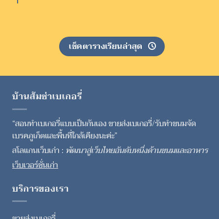
เช็คตารางเรียนล่าสุด
บ้านส้มซ่าเบเกอรี่
“สอนทำเบเกอรี่แบบเป็นกันเอง ขายส่งเบเกอรี่/รับทำขนมจัด
เบรคภูเก็ตและพื้นที่ใกล้เคียงนะค่ะ”
สโลแกนเว็บเก่า :
พัฒนาสู่เว็บไทยอันดับหนึ่งด้านขนมและอาหาร
เว็บเวอร์ชั่นเก่า
บริการของเรา
ขายส่งเบเกอรี่