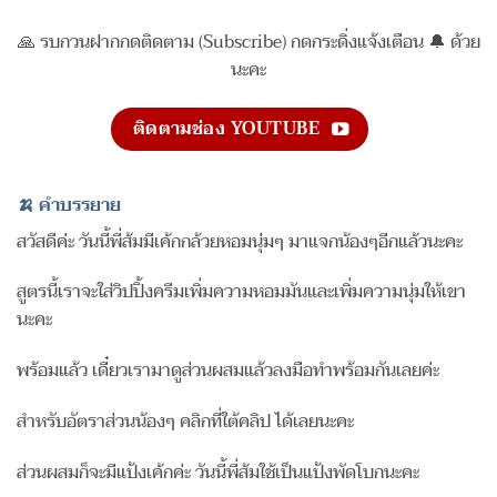
🙏 รบกวนฝากกดติดตาม (Subscribe) กดกระดิ่งแจ้งเตือน 🔔 ด้วย
นะคะ
ติดตามช่อง YOUTUBE
🍌 คำบรรยาย
สวัสดีค่ะ วันนี้พี่ส้มมีเค้กกล้วยหอมนุ่มๆ มาแจกน้องๆอีกแล้วนะคะ
สูตรนี้เราจะใส่วิปปิ้งครีมเพิ่มความหอมมันและเพิ่มความนุ่มให้เขา
นะคะ
พร้อมแล้ว เดี๋ยวเรามาดูส่วนผสมแล้วลงมือทำพร้อมกันเลยค่ะ
สำหรับอัตราส่วนน้องๆ คลิกที่ใต้คลิป ได้เลยนะคะ
ส่วนผสมก็จะมีแป้งเค้กค่ะ วันนี้พี่ส้มใช้เป็นแป้งพัดโบกนะคะ