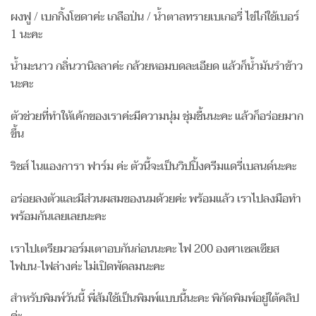
ผงฟู / เบกกิ้งโซดาค่ะ เกลือป่น / น้ำตาลทรายเบเกอรี่ ไข่ไก่ใช้เบอร์
1 นะคะ
น้ำมะนาว กลิ่นวานิลลาค่ะ กล้วยหอมบดละเอียด แล้วก็น้ำมันรำข้าว
นะคะ
ตัวช่วยที่ทำให้เค้กของเราค่ะมีความนุ่ม ชุ่มชื้นนะคะ แล้วก็อร่อยมาก
ขึ้น
ริชส์ ไนแองการา ฟาร์ม ค่ะ ตัวนี้จะเป็นวิปปิ้งครีมแดรี่เบลนด์นะคะ
อร่อยลงตัวและมีส่วนผสมของนมด้วยค่ะ พร้อมแล้ว เราไปลงมือทำ
พร้อมกันเลยเลยนะคะ
เราไปเตรียมวอร์มเตาอบกันก่อนนะคะ ไฟ 200 องศาเซลเซียส
ไฟบน-ไฟล่างค่ะ ไม่เปิดพัดลมนะคะ
สำหรับพิมพ์วันนี้ พี่ส้มใช้เป็นพิมพ์แบบนี้นะคะ พิกัดพิมพ์อยู่ใต้คลิป