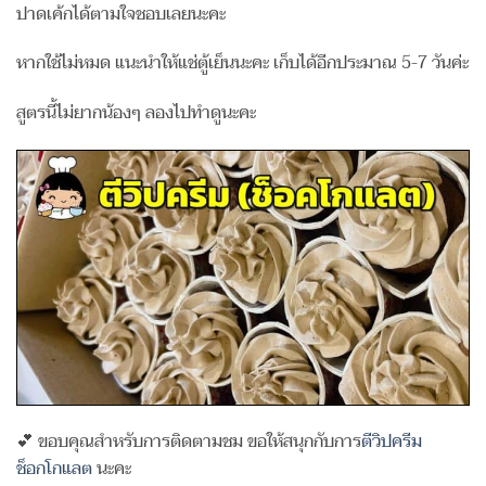
ปาดเค้กได้ตามใจชอบเลยนะคะ
หากใช้ไม่หมด แนะนำให้แช่ตู้เย็นนะคะ เก็บได้อีกประมาณ 5-7 วันค่ะ
สูตรนี้ไม่ยากน้องๆ ลองไปทำดูนะคะ
💕 ขอบคุณสำหรับการติดตามชม ขอให้สนุกกับการ
ตีวิปครีม
ช็อกโกแลต
นะคะ