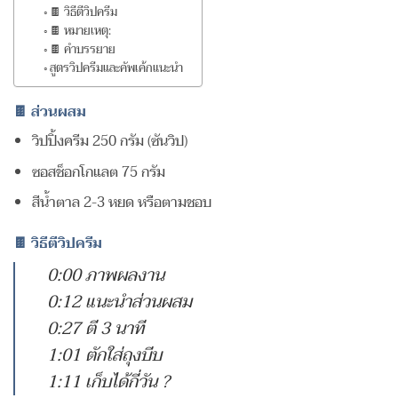
🍫 วิธีตีวิปครีม
🍫 หมายเหตุ:
🍫 คำบรรยาย
สูตรวิปครีมและคัพเค้กแนะนำ
🍫 ส่วนผสม
วิปปิ้งครีม 250 กรัม (ซันวิป)
ซอสช็อกโกแลต 75 กรัม
สีน้ำตาล 2-3 หยด หรือตามชอบ
🍫 วิธีตีวิปครีม
0:00 ภาพผลงาน
0:12 แนะนำส่วนผสม
0:27 ตี 3 นาที
1:01 ตักใส่ถุงบีบ
1:11 เก็บได้กี่วัน ?