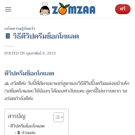
ข้าม
ฟรี
ไป
ยัง
เนื้อหา
เกร็ดความรู้ก้นครัว
🍫 วิธีตีวิปครีมช็อกโกแลต
POSTED ON
กุมภาพันธ์ 9, 2023
ตีวิปครีมช็อกโกแลต
🙏 สวัสดีค่ะ วันนี้พี่ส้มจะมาแชร์สูตรและวิธีตีวิปปิ้งครีมแต่งหน้าเค้ก
(รสช็อคโกแลต) ให้น้องๆ ได้ลองทำกันนะคะ สูตรนี้ไม่หวานมาก รส
อร่อยกำลังดีค่ะ
สารบัญ
ตีวิปครีมช็อกโกแลต
🍫 ส่วนผสม