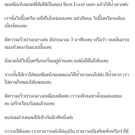
ซอสช็อกโกแลตที่ส้มใช้เป็นของ Best Food นะคะ แล้วก็สีน้ำตาลค่ะ
เราชั่งวิปปิ้งครีม เทใส่ในโถก่อนนะคะ อย่าลืมนะ วิปปิ้งครีมจะต้อง
เย็นจัดนะคะ
ตีความเร็วปานกลางค่ะ ตีประมาณ 3 นาทีนะคะ หรือว่า จนเห็นลาย
ของหัวตะกร้อแบบนี้นะคะ
สังเกตได้วิปปิ้งครีมจะเริ่มอยู่ตัวนะคะ แต่ยังใช้ไม่ได้นะคะ
จากนั้นให้เราใส่ซอสช็อคโกแลตและก็สีน้ำตาลลงไปค่ะ สีน้ำตาล เรา
ใส่ตามใจชอบได้เลยนะคะ
ตีความเร็วปานกลางเหมือนเดิมค่ะ เราจะตีจนเขาตั้งยอดเลยนะ
คะ เสร็จเรียบร้อยแล้วนะคะ
ตะล่อมส่วนผสมให้เข้ากันอีกทีหนึ่งค่ะ
การจะใช้นะคะ เราสามารถตักใส่ถุงบีบ สามารถบีบคัพเค้กหรือว่าใช้