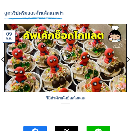
สูตรวิปครีมและคัพเค้กแนะนำ
09
ก.พ.
วิธีทำคัพเค้กช็อกโกแลต