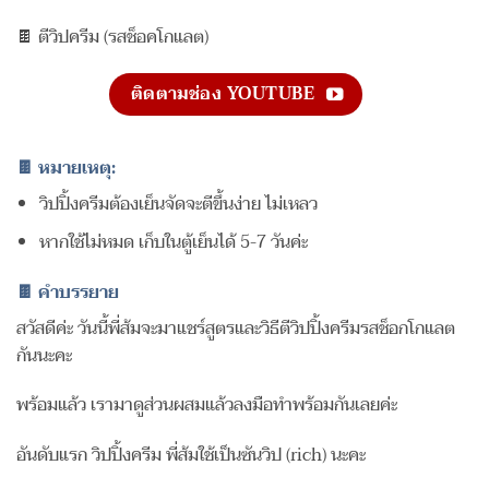
🍫 ตีวิปครีม (รสช็อคโกแลต)
ติดตามช่อง YOUTUBE
🍫 หมายเหตุ:
วิปปิ้งครีมต้องเย็นจัดจะตีขึ้นง่าย ไม่เหลว
หากใช้ไม่หมด เก็บในตู้เย็นได้ 5-7 วันค่ะ
🍫 คำบรรยาย
สวัสดีค่ะ วันนี้พี่ส้มจะมาแชร์สูตรและวิธีตีวิปปิ้งครีมรสช็อกโกแลต
กันนะคะ
พร้อมแล้ว เรามาดูส่วนผสมแล้วลงมือทำพร้อมกันเลยค่ะ
อันดับแรก วิปปิ้งครีม พี่ส้มใช้เป็นซันวิป (rich) นะคะ