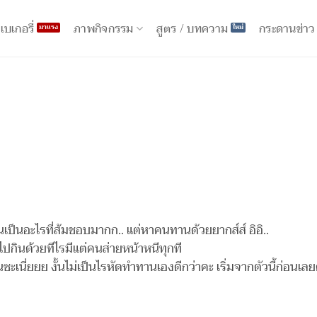
ภาพกิจกรรม
เบเกอรี่
สูตร / บทความ
กระดานข่าว
นเป็นอะไรที่ส้มชอบมากก.. แต่หาคนทานด้วยยากส์ส์ อิอิ..
นไปกินด้วยทีไรมีแต่คนส่ายหน้าหนีทุกที
ะเนี่ยยย งั้นไม่เป็นไรหัดทำทานเองดีกว่าคะ เริ่มจากตัวนี้ก่อนเลยดู