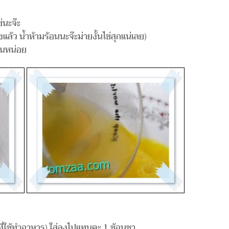
่นะจ๊ะ
แล้ว น้ำห้ามร้อนนะจ๊ะม่ายงั้นไข่สุกแน่เลย)
กันหน่อย
ีน(ที่ใช้ทำอาหาร) ใส่ลงไปแทนคะ 1 ช้อนชา