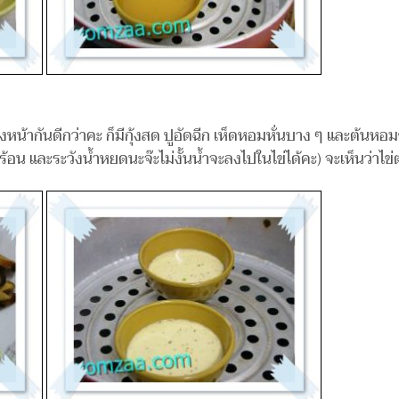
ต่งหน้ากันดีกว่าคะ ก็มีกุ้งสด ปูอัดฉีก เห็ดหอมหั่นบาง ๆ และต้นห
อน และระวังน้ำหยดนะจ๊ะไม่งั้นน้ำจะลงไปในไข่ได้คะ) จะเห็นว่าไข่ตุ๋น