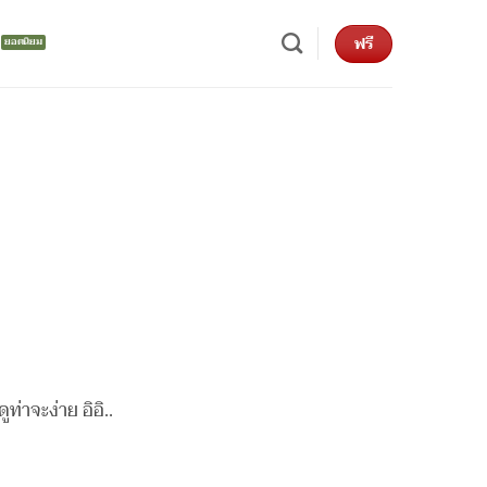
ฟรี
ท่าจะง่าย อิอิ..