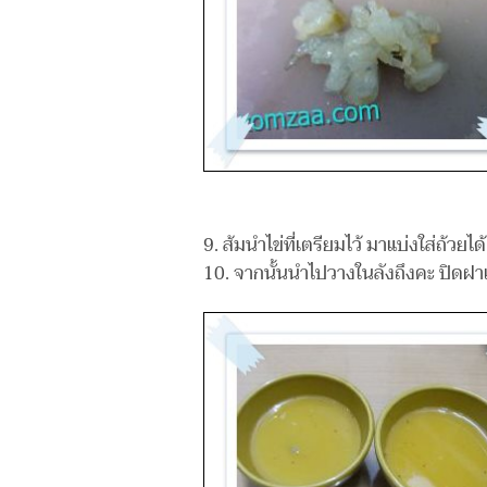
9. ส้มนำไข่ที่เตรียมไว้ มาแบ่งใส่ถ้วยไ
10. จากนั้นนำไปวางในลังถึงคะ ปิดฝา