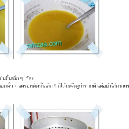
็นชิ้นเล็ก ๆ ไว้คะ
ดหอมหั่น + แครอทต้มหั่นเล็ก ๆ ก็ได้นะจ๊ะดูน่าทานดี แต่อย่าใส่มาก