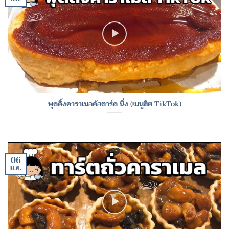
พุดดิ้งคาราเมลคัสตาร์ด นึ่ง (เมนูฮิต TikTok)
06
ม.ค.