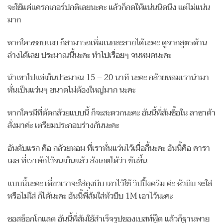
จะใช้แค่แครกเกอร์ปกติเลยนะคะ แล้วก็กดให้แน่นนิดนึง แต่ไม่แน่น
มาก
หากใครชอบเนย ก็สามารถเพิ่มเนยละลายได้นะคะ ดูจากสูตรด้าน
ล่างได้เลย ประมาณนี้นะคะ ทำไปเรื่อยๆ จนหมดนะคะ
นำเขาไปแช่เย็นประมาณ 15 – 20 นาที นะคะ กล้วยหอมเรานำมา
หั่นเป็นแว่นๆ ขนาดไม่ต้องใหญ่มาก นะคะ
หากใครมีที่ตัดกล้วยแบบนี้ ก็จะสะดวกนะคะ อันนี้พี่ส้มซื้อใน ลาซาด้า
สั่งมาค่ะ เตรียมประกอบร่างกันนะคะ
อันดับแรก คือ กล้วยหอม ที่เราหั่นแว่นไว้เมื่อกี้นะคะ อันนี้คือ คารา
เมล ที่เราพักไว้จนเย็นแล้ว สังเกตได้ว่า ข้นขึ้น
แบบนี้นะคะ เดี๋ยวเราจะใส่ถุงบีบ เอาไว้ใช้ วิปปิ้งครีม ค่ะ หัวบีบ จะใส่
หรือไม่ใส่ ก็ได้นะคะ อันนี้พี่ส้มใส่หัวบีบ 1M เอาไว้นะคะ
ซอสช็อกโกแลต อันนี้พี่ส้มใช้สำเร็จรูปของเบสท์ฟู๊ด แล้วก็ฐานพาย