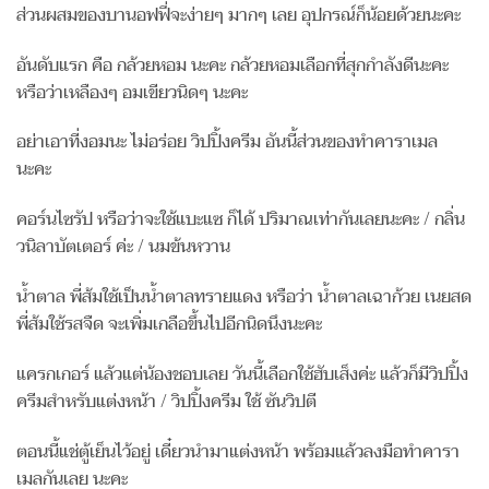
ส่วนผสมของบานอฟฟี่จะง่ายๆ มากๆ เลย อุปกรณ์ก็น้อยด้วยนะคะ
อันดับแรก คือ กล้วยหอม นะคะ กล้วยหอมเลือกที่สุกกำลังดีนะคะ
หรือว่าเหลืองๆ อมเขียวนิดๆ นะคะ
อย่าเอาที่งอมนะ ไม่อร่อย วิปปิ้งครีม อันนี้ส่วนของทำคาราเมล
นะคะ
คอร์นไซรัป หรือว่าจะใช้แบะแซ ก็ได้ ปริมาณเท่ากันเลยนะคะ / กลิ่น
วนิลาบัตเตอร์ ค่ะ / นมข้นหวาน
น้ำตาล พี่ส้มใช้เป็นน้ำตาลทรายแดง หรือว่า น้ำตาลเฉาก้วย เนยสด
พี่ส้มใช้รสจืด จะเพิ่มเกลือขึ้นไปอีกนิดนึงนะคะ
แครกเกอร์ แล้วแต่น้องชอบเลย วันนี้เลือกใช้ฮับเส็งค่ะ แล้วก็มีวิปปิ้ง
ครีมสำหรับแต่งหน้า / วิปปิ้งครีม ใช้ ซันวิปตี
ตอนนี้แช่ตู้เย็นไว้อยู่ เดี๋ยวนำมาแต่งหน้า พร้อมแล้วลงมือทำคารา
เมลกันเลย นะคะ