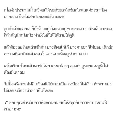
เนี่ยค่ะ ประมาณนี้ เสร็จแล้วโรยด้วยเกล็ดช็อกโกแลตค่ะ เวลาปิด
ฝากล่อง ก็จะไม่สกปรกเลอะด้วยนะคะ
ลูกค้าเปิดออกมาก็ยังว้าวอยู่ ยังสวยอยู่ ขายขนม บางทีหน้าตาขนม
ก็สำคัญนิดนึงเน้อ ทำยังไงก็ได้ ให้สวยให้ดูดี
แล้วก็อร่อย กินแล้วเข้ากัน บางทีผงโกโก้ บางคนเขาก็ไม่ชอบ เด็กอ่ะ
คะบางทีเขากินแล้วขม ถ้าแต่งแบบนี้จะดูน่าทานกว่า
เสร็จเรียบร้อยแล้วนะค่ะ ไม่ยากนะ น้องๆ ลองทำดูนะคะ เมนูนี้ ไม่
ต้องมีเตาอบ
วิปปิ้งครีมหากไม่มีเครื่องตี ใช้แบบเป็นกระป๋องก็ได้น้าา ทำทานเอง
ได้เลย หรือว่าทำขายก็ได้นะคะ
💕 ขอบคุณสำหรับการติดตามชม ขอให้สนุกกับการทำบานอฟฟี่
พาย นะคะ