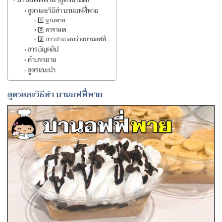
สูตรและวิธีทำ บานอฟฟี่พาย
1️⃣ ฐานพาย
2️⃣ คาราเมล
3️⃣ การประกอบร่างบานอฟฟี่
สารบัญคลิป
คำบรรยาย
สูตรแนะนำ
สูตรและวิธีทำ บานอฟฟี่พาย