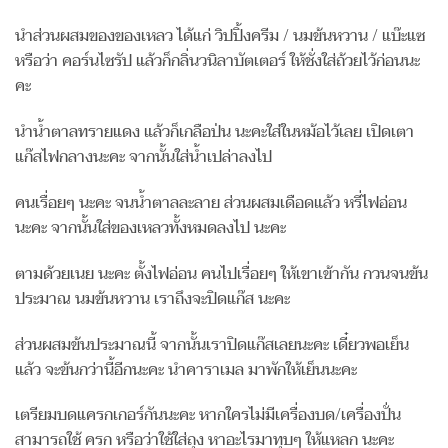
นำส่วนผสมของของเหลว ได้แก่ วิปปิ้งครีม / นมข้นหวาน / แบ๊ะแซ
หรือว่า คอร์นไซรัป แล้วก็กลิ่นวนิลาบัตเตอร์ ให้ชั่งใส่ถ้วยไว้ก่อนนะ
คะ
นำน้ำตาลทรายแดง แล้วก็เกลือป่น นะคะใส่ในหม้อไว้เลย เปิดเตา
แก๊สไฟกลางนะคะ จากนั้นใส่น้ำเปล่าลงไป
คนเรื่อยๆ นะคะ จนน้ำตาลละลาย ส่วนผสมเดือดแล้ว หรี่ไฟอ่อน
นะคะ จากนั้นใส่ของเหลวทั้งหมดลงไป นะคะ
ตามด้วยเนย นะคะ ตั้งไฟอ่อน คนไปเรื่อยๆ ให้เขาเข้ากัน กวนจนข้น
ประมาณ นมข้นหวาน เราถึงจะปิดแก๊ส นะคะ
ส่วนผสมข้นประมาณนี้ จากนั้นเราปิดแก๊สเลยนะคะ เดี๋ยวพอเย็น
แล้ว จะข้นกว่านี้อีกนะคะ นำคาราเมล มาพักให้เย็นนะคะ
เตรียมบดแครกเกอร์กันนะคะ หากใครไม่มีเครื่องบด/เครื่องปั่น
สามารถใช้ ครก หรือว่าใช้ใส่ถุง หาอะไรมาทุบๆ ให้แหลก นะคะ