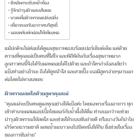
ซิทอัพกระชับหน้าท้อง
รู้จักบำรุงผิวและเส้นผม
นวดเพื่อผิวพรรณเปล่งปลั่ง
เที่ยวทะเลรับอากาศบริสุทธิ์
นอนหลับพักผ่อนให้เพียงพอ
แม้ปกติจะไม่ค่อยได้ดูแลสุขภาพแบบร้อยเปอร์เซ็นต์เต็ม แต่ด้วย
ความที่คุณแม่เป็นคนที่ใส่ใจ และพิถีพิถันกับเรื่องสุขภาพมาก
ลูกสาวคนนี้จึงได้รับผลพลอยได้ไปด้วย และถ้าใครกำลังสงสัยว่า
แป้งทำอย่างไรนะ ถึงได้ดูหน้าใส และสวยปิ๊ง เธอมีสูตรง่ายๆมาบอก
ต่อโดยไม่หวงเลยละ
ผิวพรรณสดใสด้วยสูตรคุณแม่
“คุณแม่จะเป็นคนดูแลทุกอย่างให้แป้งค่ะ โดยเฉพาะเรื่องอาหาร ทุก
เช้าท่านจะผสมแอปเปิ้ลไซเดอร์กับน้ำผึ้งให้ดื่ม ท่านบอกว่าจะช่วย
บำรุงผิวพรรณให้สดใส และช่วยให้ระบบขับถ่ายดี หรือบางวันก็นำโย
เกิร์ตรสธรรมชาติ ผสมน้ำมะนาวลงไปนิดหนึ่งให้กิน ซึ่งช่วยในเรื่อง
ของการขับถ่าย”