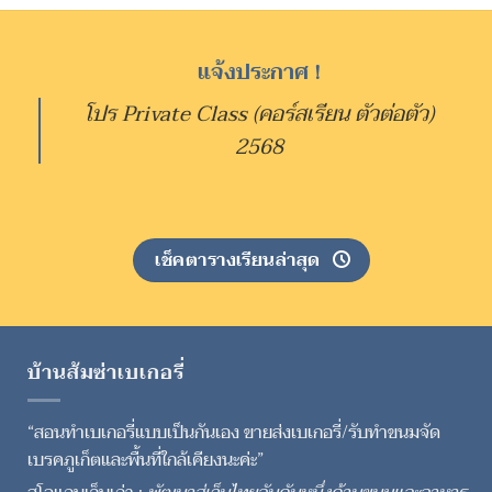
แจ้งประกาศ !
โปร Private Class (คอร์สเรียน ตัวต่อตัว)
2568
เช็คตารางเรียนล่าสุด
บ้านส้มซ่าเบเกอรี่
“สอนทำเบเกอรี่แบบเป็นกันเอง ขายส่งเบเกอรี่/รับทำขนมจัด
เบรคภูเก็ตและพื้นที่ใกล้เคียงนะค่ะ”