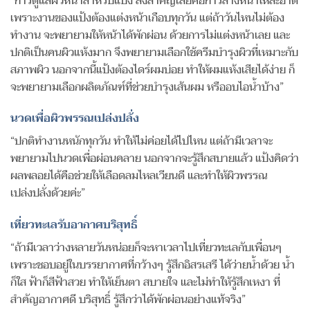
“การดูแลผิวหน้าสำหรับแป้ง สิ่งสำคัญเลยคือการล้างหน้าให้สะอาด
เพราะงานของแป้งต้องแต่งหน้าเกือบทุกวัน แต่ถ้าวันไหนไม่ต้อง
ทำงาน จะพยายามให้หน้าได้พักผ่อน ด้วยการไม่แต่งหน้าเลย และ
ปกติเป็นคนผิวแห้งมาก จึงพยายามเลือกใช้ครีมบำรุงผิวที่เหมาะกับ
สภาพผิว นอกจากนี้แป้งต้องไดร์ผมบ่อย ทำให้ผมแห้งเสียได้ง่าย ก็
จะพยายามเลือกผลิตภัณฑ์ที่ช่วยบำรุงเส้นผม หรืออบไอน้ำบ้าง”
นวดเพื่อผิวพรรณเปล่งปลั่ง
“ปกติทำงานหนักทุกวัน ทำให้ไม่ค่อยได้ไปไหน แต่ถ้ามีเวลาจะ
พยายามไปนวดเพื่อผ่อนคลาย นอกจากจะรู้สึกสบายแล้ว แป้งคิดว่า
ผลพลอยได้คือช่วยให้เลือดลมไหลเวียนดี และทำให้ผิวพรรณ
เปล่งปลั่งด้วยค่ะ”
เที่ยวทะเลรับอากาศบริสุทธิ์
“ถ้ามีเวลาว่างหลายวันหน่อยก็จะหาเวลาไปเที่ยวทะเลกับเพื่อนๆ
เพราะชอบอยู่ในบรรยากาศที่กว้างๆ รู้สึกอิสรเสรี ได้ว่ายน้ำด้วย น้ำ
ก็ใส ฟ้าก็สีฟ้าสวย ทำให้เย็นตา สบายใจ และไม่ทำให้รู้สึกเหงา ที่
สำคัญอากาศดี บริสุทธิ์ รู้สึกว่าได้พักผ่อนอย่างแท้จริง”