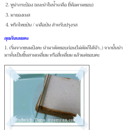
ทูน่ากระป๋อง (แนะนำในน้ำเกลือ ยี่ห้อตามชอบ)
มายองเนส
พริกไทยป่น / เกลือป่น สำหรับปรุงรส
ลุยกันเลยคะ
1. เริ่มจากขนมปังคะ นำมาตัดขอบก่อน(ไม่ตัดก็ได้น้า..) จากนั้นนำ
มาหั่นเป็นชิ้นสามเหลี่ยม หรือสี่เหลี่ยม แล้วแต่ชอบคะ