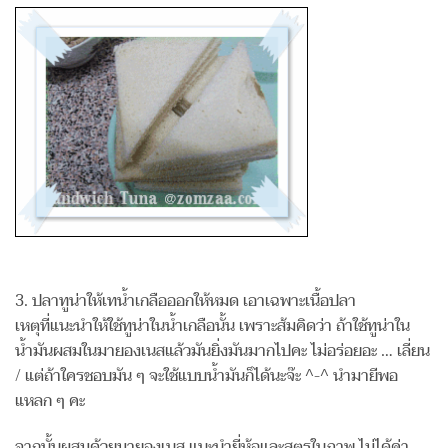
3. ปลาทูน่าให้เทน้ำเกลือออกให้หมด เอาเฉพาะเนื้อปลา
เหตุที่แนะนำให้ใช้ทูน่าในน้ำเกลือนั้น เพราะส้มคิดว่า ถ้าใช้ทูน่าใน
น้ำมันผสมในมายองเนสแล้วมันยิ่งมันมากไปคะ ไม่อร่อยอะ … เลี่ยน
/ แต่ถ้าใครชอบมัน ๆ จะใช้แบบน้ำมันก็ได้นะจ๊ะ ^-^ นำมายีพอ
แหลก ๆ คะ
จากนั้นผสมด้วยมายองเนส แนะนำยี่ห้อและสูตรในภาพ ไม่ได้ค่า