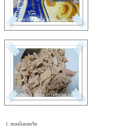
ขนมปังแซนวิช