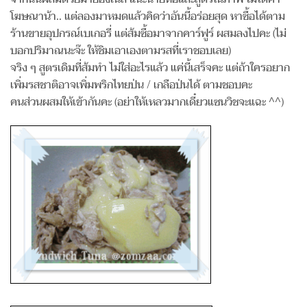
โฆษณาน้า.. แต่ลองมาหมดแล้วคิดว่าอันนี้อร่อยสุด หาซื้อได้ตาม
ร้านขายอุปกรณ์เบเกอรี่ แต่ส้มซื้อมาจากคาร์ฟูร์ ผสมลงไปคะ (ไม่
บอกปริมาณนะจ๊ะ ให้ชิมเอาเองตามรสที่เราชอบเลย)
จริง ๆ สูตรเดิมที่ส้มทำ ไม่ใส่อะไรแล้ว แค่นี้เสร็จคะ แต่ถ้าใครอยาก
เพิ่มรสชาติอาจเพิ่มพริกไทยป่น / เกลือป่นได้ ตามชอบคะ
คนส่วนผสมให้เข้ากันคะ (อย่าให้เหลวมากเดี๋ยวแซนวิชจะแฉะ ^^)