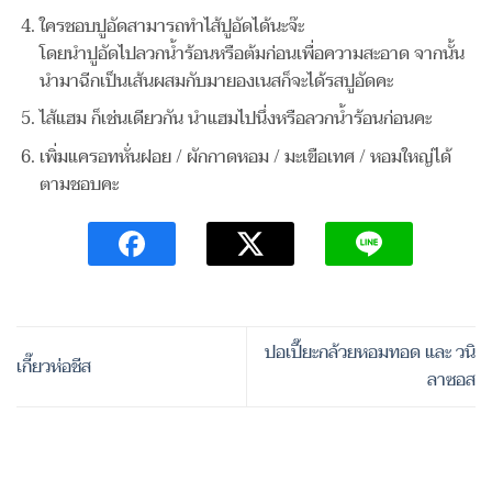
ใครชอบปูอัดสามารถทำไส้ปูอัดได้นะจ๊ะ
โดยนำปูอัดไปลวกน้ำร้อนหรือต้มก่อนเพื่อความสะอาด จากนั้น
นำมาฉีกเป็นเส้นผสมกับมายองเนสก็จะได้รสปูอัดคะ
ไส้แฮม ก็เช่นเดียวกัน นำแฮมไปนึ่งหรือลวกน้ำร้อนก่อนคะ
เพิ่มแครอทหั่นฝอย / ผักกาดหอม / มะเขือเทศ / หอมใหญ่ได้
ตามชอบคะ
ปอเปี๊ยะกล้วยหอมทอด และ วนิ
เกี๊ยวห่อชีส
ลาซอส