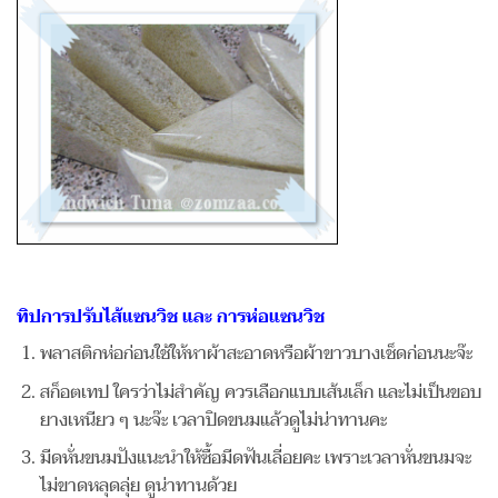
ทิปการปรับไส้แซนวิช และ การห่อแซนวิช
พลาสติกห่อก่อนใช้ให้หาผ้าสะอาดหรือผ้าขาวบางเช็ดก่อนนะจ๊ะ
สก็อตเทป ใครว่าไม่สำคัญ ควรเลือกแบบเส้นเล็ก และไม่เป็นขอบ
ยางเหนียว ๆ นะจ๊ะ เวลาปิดขนมแล้วดูไม่น่าทานคะ
มีดหั่นขนมปังแนะนำให้ซื้อมีดฟันเลี่อยคะ เพราะเวลาหั่นขนมจะ
ไม่ขาดหลุดลุ่ย ดูน่าทานด้วย