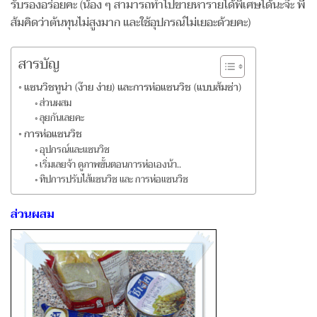
รับรองอร่อยคะ (น้อง ๆ สามารถทำไปขายหารายได้พิเศษได้นะจ๊ะ พี่
ส้มคิดว่าต้นทุนไม่สูงมาก และใช้อุปกรณ์ไม่เยอะด้วยคะ)
สารบัญ
แซนวิชทูน่า (ง๊าย ง่าย) และการห่อแซนวิช (แบบส้มซ่า)
ส่วนผสม
ลุยกันเลยคะ
การห่อแซนวิช
อุปกรณ์และแซนวิช
เริ่มเลยจ้า ดูภาพขั้นตอนการห่อเองน้า..
ทิปการปรับไส้แซนวิช และ การห่อแซนวิช
ส่วนผสม