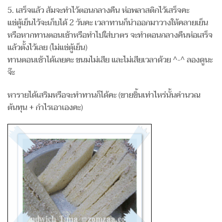
5. เสร็จแล้ว ส้มจะทำไว้ตอนกลางคืน ห่อพลาสติกไว้เสร็จคะ
แช่ตู้เย็นไว้จะเก็บได้ 2 วันคะ เวลาทานก็นำออกมาวางให้คลายเย็น
หรือหากทานตอนเช้าหรือทำไปใส่บาตร จะทำตอนกลางคืนห่อเสร็จ
แล้วตั้งไว้เลย (ไม่แช่ตู้เย็น)
ทานตอนเช้าได้เลยคะ ขนมไม่เสีย และไม่เสียเวลาด้วย ^-^ ลองดูนะ
จ๊ะ
หารายได้เสริมหรือจะทำทานก็ได้คะ (ขายขิ้นเท่าไหร่นั้นคำนวณ
ต้นทุน + กำไรเอาเองคะ)