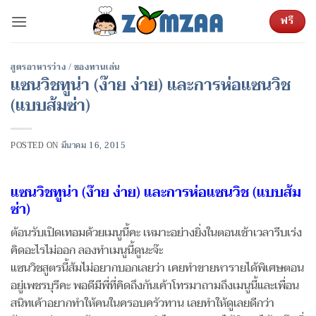
ข้าม
ฟรี
ไป
ยัง
เนื้อหา
สูตรอาหารว่าง / ของทานเล่น
แซนวิชทูน่า (ง๊าย ง่าย) และการห่อแซนวิช
(แบบส้มซ่า)
POSTED ON
มีนาคม 16, 2015
แซนวิชทูน่า (ง๊าย ง่าย) และการห่อแซนวิช (แบบส้ม
ซ่า)
ต้อนรับเปิดเทอมด้วยเมนูนี้คะ เหมาะอย่างยิ่งในตอนเช้าเวลารีบเร่ง
คิดอะไรไม่ออก ลองทำเมนูนี้ดูนะจ๊ะ
แซนวิชสูตรนี้ส้มไม่อยากบอกเลยว่า เคยทำขายหารายได้พิเศษตอน
อยู่เพชรบุรีคะ พอดีมีพี่ที่คิดถึงกันเค้าโทรมาถามถึงเมนูนี้และเพื่อน
สนิทเค้าอยากทำให้คนในครอบครัวทาน เลยทำให้ดูเลยดีกว่า