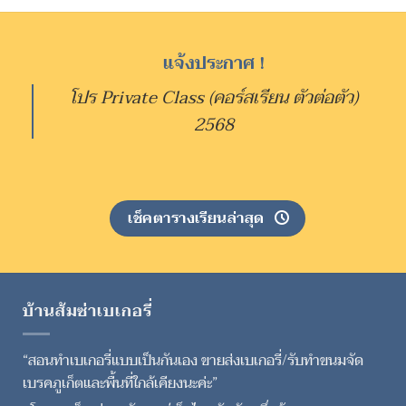
แจ้งประกาศ !
โปร Private Class (คอร์สเรียน ตัวต่อตัว)
2568
เช็คตารางเรียนล่าสุด
บ้านส้มซ่าเบเกอรี่
“สอนทำเบเกอรี่แบบเป็นกันเอง ขายส่งเบเกอรี่/รับทำขนมจัด
เบรคภูเก็ตและพื้นที่ใกล้เคียงนะค่ะ”