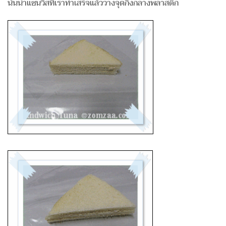
นั้นนำแซนวิสที่เราทำเสร็จแล้ววางจุดกึ่งกลางพลาสติก