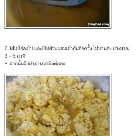
7. ใส่ไข่ไก่ลงไป และตีให้ส่วนผสมเข้ากันอีกครั้ง ไม่นานคะ ประมาณ
3 – 5 นาที
8. จากนั้นจึงนำมานวดมือต่อคะ