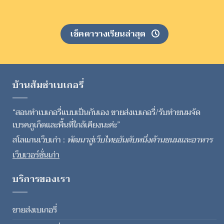
เช็คตารางเรียนล่าสุด
บ้านส้มซ่าเบเกอรี่
“สอนทำเบเกอรี่แบบเป็นกันเอง ขายส่งเบเกอรี่/รับทำขนมจัด
เบรคภูเก็ตและพื้นที่ใกล้เคียงนะค่ะ”
สโลแกนเว็บเก่า :
พัฒนาสู่เว็บไทยอันดับหนึ่งด้านขนมและอาหาร
เว็บเวอร์ชั่นเก่า
บริการของเรา
ขายส่งเบเกอรี่