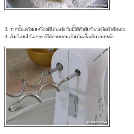
3. จากนั้นเตรียมเครื่องตีไข่นะค่ะ วันนี้ใช้หัวตีเกรียวหรือหัวตีตะขอ
4. เริ่มตีเนยได้เลยคะ ตีให้ส่วนผสมเข้าเป็นเนื้อเดียวกันนะจ๊ะ