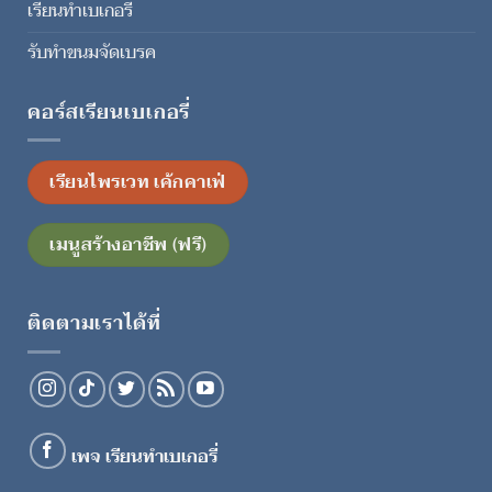
เรียนทำเบเกอรี่
รับทำขนมจัดเบรค
คอร์สเรียนเบเกอรี่
เรียนไพรเวท เค้กคาเฟ่
เมนูสร้างอาชีพ (ฟรี)
ติดตามเราได้ที่
เพจ เรียนทำเบเกอรี่