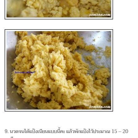
9. นวดจนได้แป้งเนียนแบบนี้คะ แล้วพักแป้งไว้ประมาณ 15 – 20