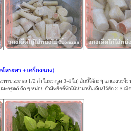
ด็ดโหระพา + เครื่องแกง)
พาประมาณ 1/2 กำ ใบมะกรูด 3-4 ใบ) อันนี้ให้กะ ๆ เอาเองนะจ๊ะ พอด
ะกรูดก็ ฉีก ๆ หน่อย ถ้ามีพริกชี้ฟ้าให้นำมาหั่นเฉียงไว้สัก 2-3 เม็