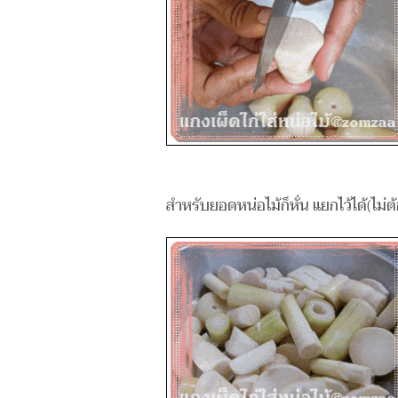
สำหรับยอดหน่อไม้ก็หั่น แยกไว้ได้(ไม่ต