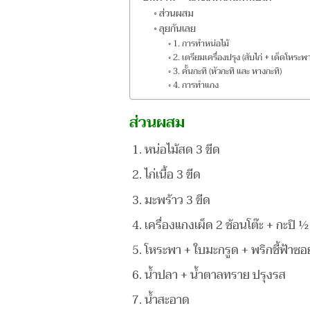
ส่วนผสม
ลุยกันเลย
1. การทำหน่อไม้
2. เตรียมเครื่องปรุง (สับไก่ + เด็ดโหระพ
3. คั้นกะทิ (หัวกะทิ และ หางกะทิ)
4. การทำแกง
ส่วนผสม
หน่อไม้สด 3 ขีด
ไก่เนื้อ 3 ขีด
มะพร้าว 3 ขีด
เครื่องแกงเผ็ด 2 ช้อนโต๊ะ + กะปิ ½
โหระพา + ใบมะกรูด + พริกชี้ฟ้าซอ
น้ำปลา + น้ำตาลทราย ปรุงรส
น้ำสะอาด