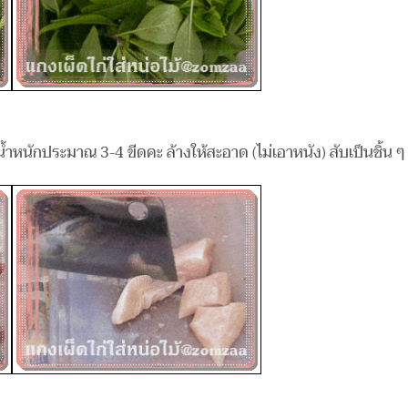
 น้ำหนักประมาณ 3-4 ขีดคะ ล้างให้สะอาด (ไม่เอาหนัง) สับเป็นชิ้น 