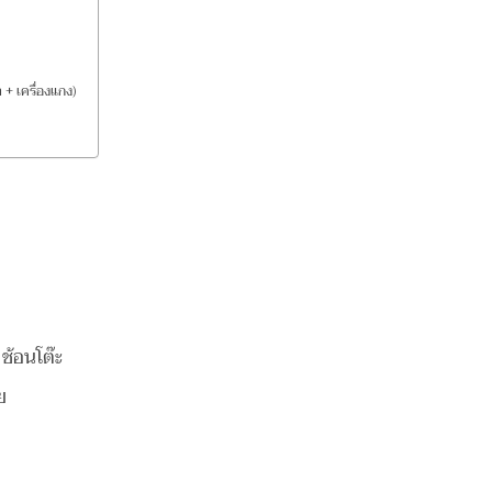
า + เครื่องแกง)
 ช้อนโต๊ะ
ย