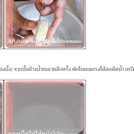
้องบั้ง) จากนั้นล้างน้ำสะอาดอีกครั้ง พักในตะแกรงให้สะเด็ดน้ำ เตร