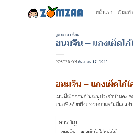
ข้าม
ไป
หน้าแรก
เรียนทำ
ยัง
เนื้อหา
สูตรอาหารไทย
ขนมจีน – แกงเผ็ดไก่ใ
POSTED ON
ธันวาคม 17, 2015
ขนมจีน – แกงเผ็ดไก่ใส
เมนูนี้เมื่อก่อนเป็นเมนูประจำบ้านค
ขนมจีนด้วยยิ่งอร่อยคะ แต่วันนี้แกงก
สารบัญ
ขนมจีน – แกงเผ็ดไก่ใส่หน่อไม้