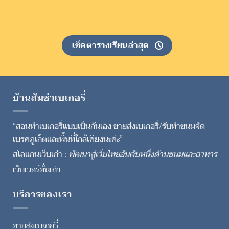
เช็คตารางเรียนล่าสุด
บ้านส้มซ่าเบเกอรี่
“สอนทำเบเกอรี่แบบเป็นกันเอง ขายส่งเบเกอรี่/รับทำขนมจัด
เบรคภูเก็ตและพื้นที่ใกล้เคียงนะค่ะ”
สโลแกนเว็บเก่า :
พัฒนาสู่เว็บไทยอันดับหนึ่งด้านขนมและอาหาร
เว็บเวอร์ชั่นเก่า
บริการของเรา
ขายส่งเบเกอรี่