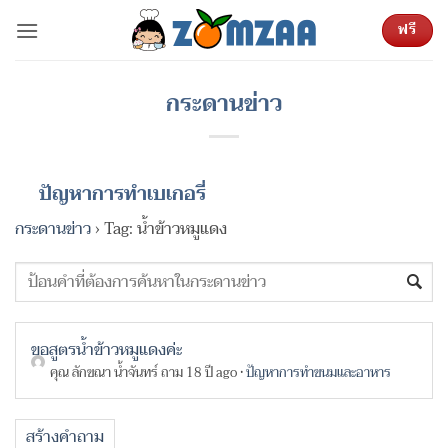
ข้าม
ฟรี
ไป
ยัง
เนื้อหา
กระดานข่าว
ปัญหาการทำเบเกอรี่
กระดานข่าว
›
Tag: น้ำข้าวหมูแดง
ขอสูตรน้ำข้าวหมูแดงค่ะ
คุณ ลักขณา น้ำจันทร์
ถาม 18 ปี ago
•
ปัญหาการทำขนมและอาหาร
สร้างคำถาม