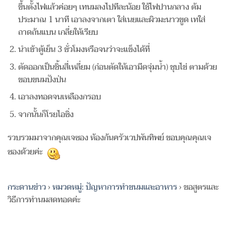
ขึ้นตั้งไฟแล้วค่อยๆ เทนมลงไปทีละน้อย ใช้ไฟปานกลาง ต้ม
ประมาณ 1 นาที เอาลงจากเตา ใส่เนยและผิวมะนาวขูด เทใส่
ถาดถ้นแบน เกลี่ยให้เรียบ
นำเข้าตู้เย็น 3 ชั่วโมงหรือจนว่าจะแข็งได้ที่
ตัดออกเป็นชิ้นสี่เหลี่ยม (ก่อนตัดให้เอามีดจุ่มน้ำ) ชุบไข่ ตามด้วย
ขอบขนมปังป่น
เอาลงทอดจนเหลืองกรอบ
จากนั้นก็โรยไอซิ่ง
รวบรวมมาจากคุณเจซอง ห้องก้นครัวเวปพันทิพย์ ขอบคุณคุณเจ
ซองด้วยค่ะ
กระดานข่าว
›
หมวดหมู่: ปัญหาการทำขนมและอาหาร
›
ขอสูตรและ
วิธีการทำนมสดทอดค่ะ