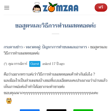
ข้าม
ฟรี
ไป
ยัง
เนื้อหา
ขอสูตรและวิธีการทำนมสดทอดค่ะ
กระดานข่าว
›
หมวดหมู่: ปัญหาการทำขนมและอาหาร
›
ขอสูตรและ
วิธีการทำนมสดทอดค่ะ
คุณ กรรณิการ์
Guest
asked 17 ปี ago
คือว่าอยากทราบค่ะว่าวิธีการทำนมสดทอดเค้าทำกันยังไง ?
และมีอะไรเป็นส่วนผสมบ้างขอที่เเบบเอียดนะคะประมาณว่าอ่านแล้ว
เห็นภาพอ่ะค่ะถ้าทำได้อยากจะทำขายค่ะ
ขอบคุณมากๆๆๆๆๆๆๆๆๆๆๆๆๆๆๆๆๆๆๆๆๆๆๆๆๆๆๆๆๆๆนะคะ