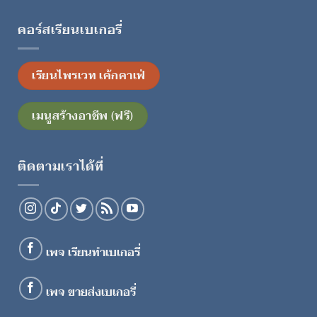
คอร์สเรียนเบเกอรี่
เรียนไพรเวท เค้กคาเฟ่
เมนูสร้างอาชีพ (ฟรี)
ติดตามเราได้ที่
เพจ เรียนทำเบเกอรี่
เพจ ขายส่งเบเกอรี่