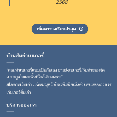
2568
เช็คตารางเรียนล่าสุด
บ้านส้มซ่าเบเกอรี่
“สอนทำเบเกอรี่แบบเป็นกันเอง ขายส่งเบเกอรี่/รับทำขนมจัด
เบรคภูเก็ตและพื้นที่ใกล้เคียงนะค่ะ”
สโลแกนเว็บเก่า :
พัฒนาสู่เว็บไทยอันดับหนึ่งด้านขนมและอาหาร
เว็บเวอร์ชั่นเก่า
บริการของเรา