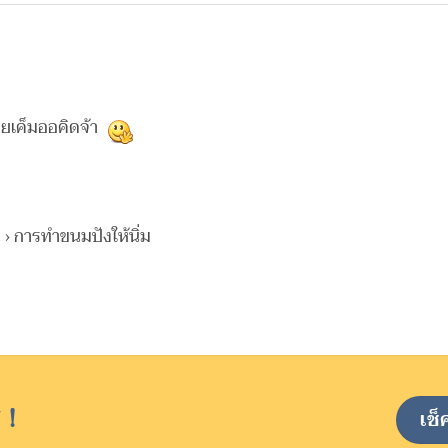
นยเค็มออคิดจ้า
ร
›
การทำขนมปังให้นิ่ม
 !
เช็