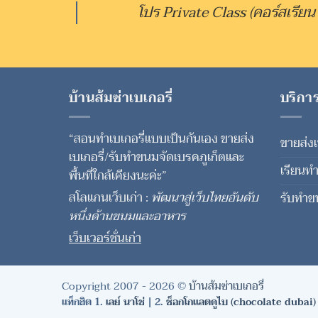
โปร Private Class (คอร์สเรียน
บ้านส้มซ่าเบเกอรี่
บริกา
“สอนทำเบเกอรี่แบบเป็นกันเอง ขายส่ง
ขายส่งเ
เบเกอรี่/รับทำขนมจัดเบรคภูเก็ตและ
เรียนทำ
พื้นที่ใกล้เคียงนะค่ะ”
สโลแกนเว็บเก่า :
พัฒนาสู่เว็บไทยอันดับ
รับทำข
หนึ่งด้านขนมและอาหาร
เว็บเวอร์ชั่นเก่า
Copyright 2007 - 2026 ©
บ้านส้มซ่าเบเกอรี่
แท็กฮิต 1.
เลย์ นาโช่
| 2.
ช็อกโกแลตดูไบ (chocolate dubai)