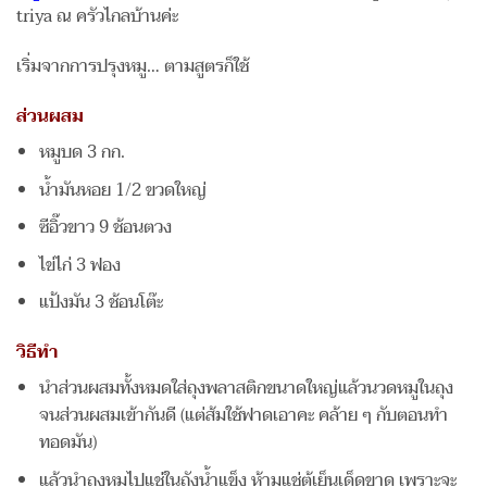
triya ณ ครัวไกลบ้านค่ะ
เริ่มจากการปรุงหมู… ตามสูตรก็ใช้
ส่วนผสม
หมูบด 3 กก.
น้ำมันหอย 1/2 ขวดใหญ่
ซีอิ๊วขาว 9 ช้อนตวง
ไข่ไก่ 3 ฟอง
แป้งมัน 3 ช้อนโต๊ะ
วิธีทำ
นำส่วนผสมทั้งหมดใส่ถุงพลาสติกขนาดใหญ่แล้วนวดหมูในถุง
จนส่วนผสมเข้ากันดี (แต่ส้มใช้ฟาดเอาคะ คล้าย ๆ กับตอนทำ
ทอดมัน)
แล้วนำถุงหมูไปแช่ในถังน้ำแข็ง ห้ามแช่ตู้เย็นเด็ดขาด เพราะจะ