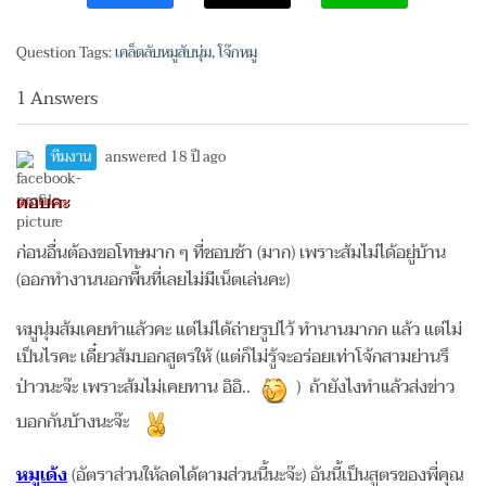
Question Tags:
เคล็ดลับหมูสับนุ่ม
,
โจ๊กหมู
1 Answers
ทีมงาน
answered 18 ปี ago
ตอบคะ
ก่อนอื่นต้องขอโทษมาก ๆ ที่ชอบช้า (มาก) เพราะส้มไม่ได้อยู่บ้าน
(ออกทำงานนอกพื้นที่เลยไม่มีเน็ตเล่นคะ)
หมูนุ่มส้มเคยทำแล้วคะ แต่ไม่ได้ถ่ายรูปไว้ ทำนานมากก แล้ว แต่ไม่
เป็นไรคะ เดี๋ยวส้มบอกสูตรให้ (แต่ก็ไม่รู้จะอร่อยเท่าโจ้กสามย่านรึ
ป่าวนะจ๊ะ เพราะส้มไม่เคยทาน อิอิ..
) ถ้ายังไงทำแล้วส่งข่าว
บอกกันบ้างนะจ๊ะ
หมูเด้ง
(อัตราส่วนให้ลดได้ตามส่วนนี้นะจ๊ะ) อันนี้เป็นสูตรของพี่คุณ