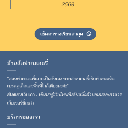
2568
เช็คตารางเรียนล่าสุด
บ้านส้มซ่าเบเกอรี่
“สอนทำเบเกอรี่แบบเป็นกันเอง ขายส่งเบเกอรี่/รับทำขนมจัด
เบรคภูเก็ตและพื้นที่ใกล้เคียงนะค่ะ”
สโลแกนเว็บเก่า :
พัฒนาสู่เว็บไทยอันดับหนึ่งด้านขนมและอาหาร
เว็บเวอร์ชั่นเก่า
บริการของเรา