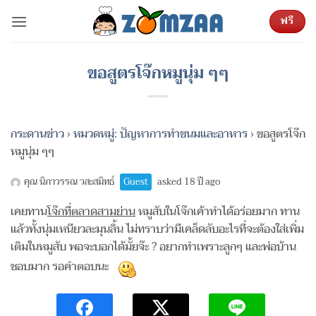
ข้าม
ฟรี
ไป
ยัง
เนื้อหา
ขอสูตรโจ๊กหมูนุ่ม ๆๆ
กระดานข่าว
›
หมวดหมู่: ปัญหาการทำขนมและอาหาร
›
ขอสูตรโจ๊ก
หมูนุ่ม ๆๆ
คุณ นิภาวรรณ วสะสมิทธ์
Guest
asked 18 ปี ago
เคยทาน
โจ๊กที่ตลาดสามย่าน
หมูสับในโจ๊กเค้าทำได้อร่อยมาก ทาน
แล้วทั้งนุ่มเหนียวละมุนลิ้น ไม่ทราบว่ามีเคล็ดลับอะไรที่จะต้องใส่เพิ่ม
เติมในหมูสับ พอจะบอกได้มั้ยจ๊ะ ? อยากทำเพราะลูกๆ และพ่อบ้าน
ชอบมาก รอคำตอบนะ